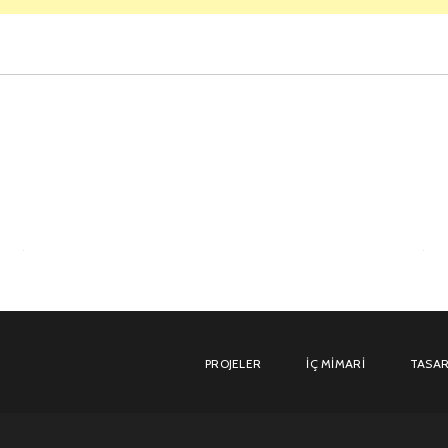
PROJELER
İÇ MIMARI
TASAR