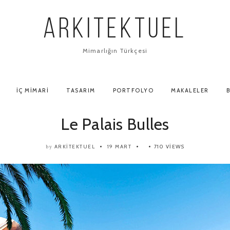
ARKITEKTUEL
Mimarlığın Türkçesi
İÇ MIMARI
TASARIM
PORTFOLYO
MAKALELER
B
Le Palais Bulles
ARKITEKTUEL
19 MART
710 VIEWS
by