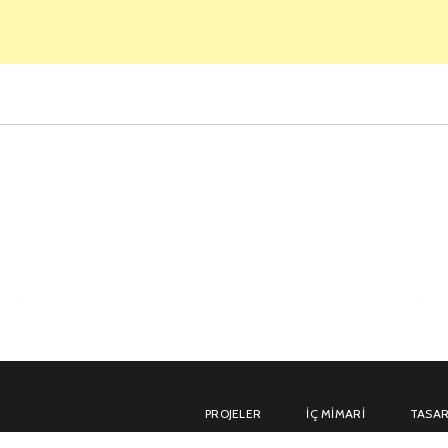
PROJELER
İÇ MIMARI
TASAR