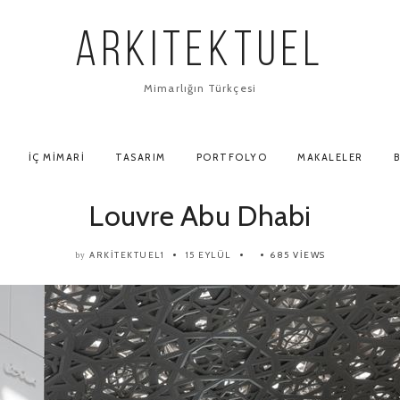
ARKITEKTUEL
Mimarlığın Türkçesi
İÇ MIMARI
TASARIM
PORTFOLYO
MAKALELER
B
Louvre Abu Dhabi
ARKITEKTUEL1
15 EYLÜL
685 VIEWS
by