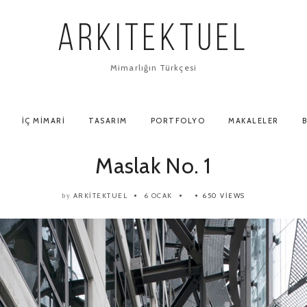
ARKITEKTUEL
Mimarlığın Türkçesi
İÇ MIMARI
TASARIM
PORTFOLYO
MAKALELER
B
Maslak No. 1
ARKITEKTUEL
6 OCAK
650 VIEWS
by