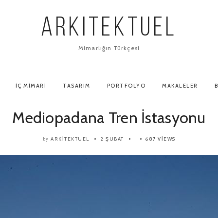
ARKITEKTUEL
Mimarlığın Türkçesi
İÇ MIMARI
TASARIM
PORTFOLYO
MAKALELER
B
Mediopadana Tren İstasyonu
ARKITEKTUEL
2 ŞUBAT
687 VIEWS
by