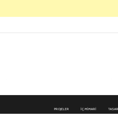
PROJELER
İÇ MIMARI
TASAR