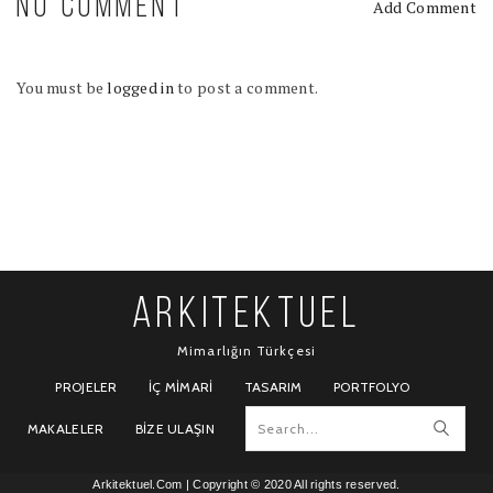
NO COMMENT
Add Comment
You must be
logged in
to post a comment.
ARKITEKTUEL
Mimarlığın Türkçesi
PROJELER
İÇ MIMARI
TASARIM
PORTFOLYO
MAKALELER
BIZE ULAŞIN
Arkitektuel.Com
| Copyright © 2020 All rights reserved.