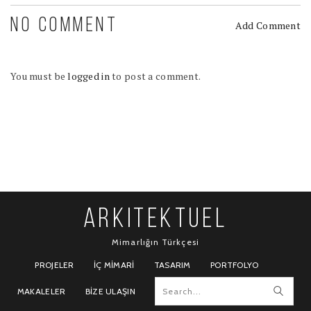
NO COMMENT
Add Comment
You must be
logged in
to post a comment.
ARKITEKTUEL
Mimarlığın Türkçesi
PROJELER
İÇ MIMARI
TASARIM
PORTFOLYO
MAKALELER
BIZE ULAŞIN