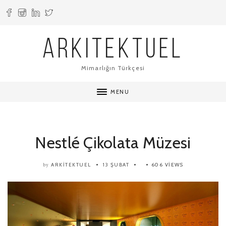
ARKITEKTUEL
Mimarlığın Türkçesi
MENU
Nestlé Çikolata Müzesi
ARKITEKTUEL
13 ŞUBAT
606 VIEWS
by