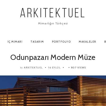
ARKITEKTUEL
Mimarlığın Türkçesi
İÇ MIMARI
TASARIM
PORTFOLYO
MAKALELER
B
Odunpazarı Modern Müze
ARKITEKTUEL
16 EYLÜL
807 VIEWS
by