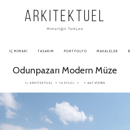
ARKITEKTUEL
Mimarlığın Türkçesi
İÇ MIMARI
TASARIM
PORTFOLYO
MAKALELER
B
Odunpazarı Modern Müze
ARKITEKTUEL
16 EYLÜL
667 VIEWS
by