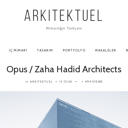
ARKITEKTUEL
Mimarlığın Türkçesi
İÇ MIMARI
TASARIM
PORTFOLYO
MAKALELER
B
Opus / Zaha Hadid Architects
ARKITEKTUEL
12 OCAK
494 VIEWS
by