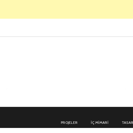
PROJELER
İÇ MIMARI
TASAR