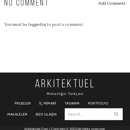
NO COMMENT
Add Comment
You must be
logged in
to post a comment.
ARKITEKTUEL
Mimarlığın Türkçesi
PROJELER
İÇ MIMARI
TASARIM
PORTFOLYO
MAKALELER
BIZE ULAŞIN
Arkitektuel.Com
| Copyright © 2020 All rights reserved.