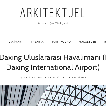
ARKITEKTUEL
Mimarlığın Türkçesi
İÇ MIMARI
TASARIM
PORTFOLYO
MAKALELER
B
Daxing Uluslararası Havalimanı (
Daxing International Airport)
ARKITEKTUEL
28 EYLÜL
603 VIEWS
by