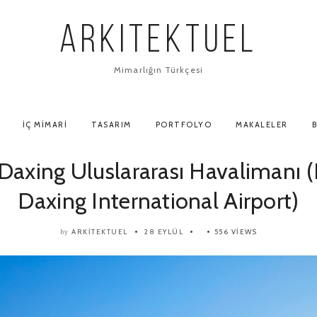
ARKITEKTUEL
Mimarlığın Türkçesi
İÇ MIMARI
TASARIM
PORTFOLYO
MAKALELER
B
Daxing Uluslararası Havalimanı (
Daxing International Airport)
ARKITEKTUEL
28 EYLÜL
556 VIEWS
by