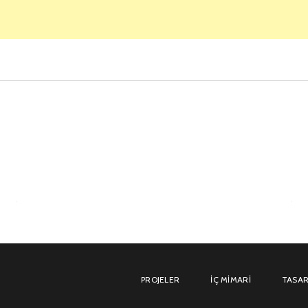
PROJELER
İÇ MIMARI
TASAR