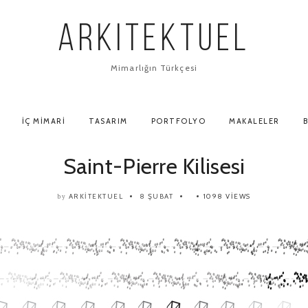
ARKITEKTUEL
Mimarlığın Türkçesi
İÇ MIMARI
TASARIM
PORTFOLYO
MAKALELER
B
Saint-Pierre Kilisesi
ARKITEKTUEL
8 ŞUBAT
1098 VIEWS
by