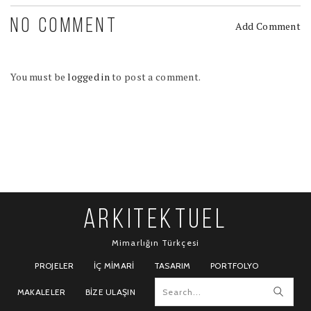
NO COMMENT
Add Comment
You must be
logged in
to post a comment.
ARKITEKTUEL
Mimarlığın Türkçesi
PROJELER
İÇ MIMARI
TASARIM
PORTFOLYO
MAKALELER
BIZE ULAŞIN