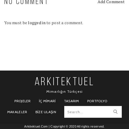
NO COMMENT
Add Comment
You must be
logged in
to post a comment.
ARKITEKTUEL
Mimarlığın Türkçesi
PROJELER
İÇ MIMARI
TASARIM
PORTFOLYO
MAKALELER
BIZE ULAŞIN
Arkitektuel.Com
| Copyright © 2020 All rights reserved.