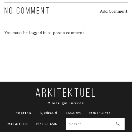
NO COMMENT
Add Comment
You must be
logged in
to post a comment.
ARKITEKTUEL
Mimarlığın Türkçesi
PROJELER
İÇ MIMARI
TASARIM
PORTFOLYO
MAKALELER
BIZE ULAŞIN