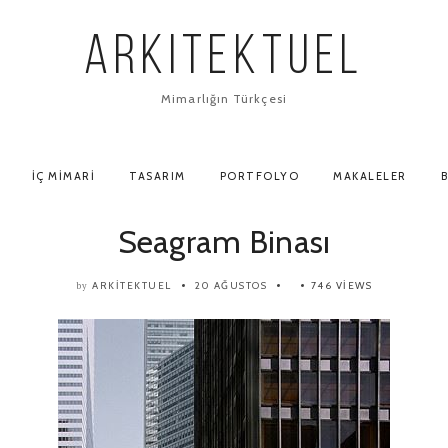
ARKITEKTUEL
Mimarlığın Türkçesi
İÇ MIMARI
TASARIM
PORTFOLYO
MAKALELER
B
Seagram Binası
ARKITEKTUEL
20 AĞUSTOS
746 VIEWS
by