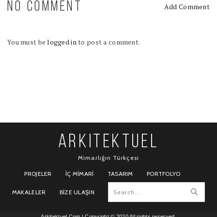
NO COMMENT
Add Comment
You must be
logged in
to post a comment.
ARKITEKTUEL
Mimarlığın Türkçesi
PROJELER
İÇ MIMARI
TASARIM
PORTFOLYO
MAKALELER
BIZE ULAŞIN
Arkitektuel.Com
| Copyright © 2020 All rights reserved.