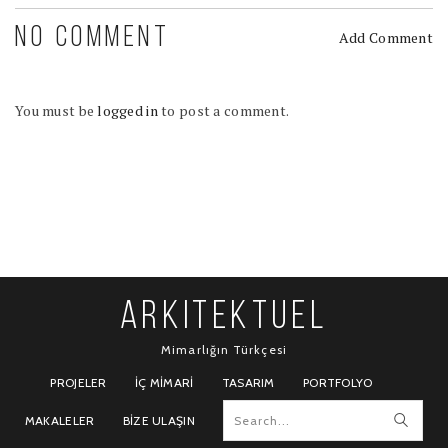
NO COMMENT
Add Comment
You must be
logged in
to post a comment.
ARKITEKTUEL
Mimarlığın Türkçesi
PROJELER
İÇ MIMARI
TASARIM
PORTFOLYO
MAKALELER
BIZE ULAŞIN