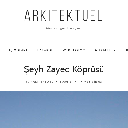
ARKITEKTUEL
Mimarlığın Türkçesi
İÇ MIMARI
TASARIM
PORTFOLYO
MAKALELER
B
Şeyh Zayed Köprüsü
ARKITEKTUEL
1 MAYIS
958 VIEWS
by