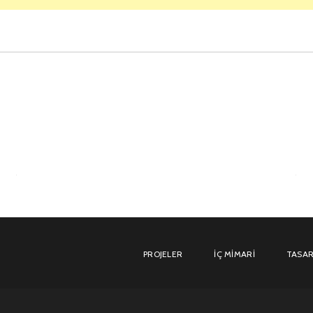
PROJELER
İÇ MIMARI
TASAR