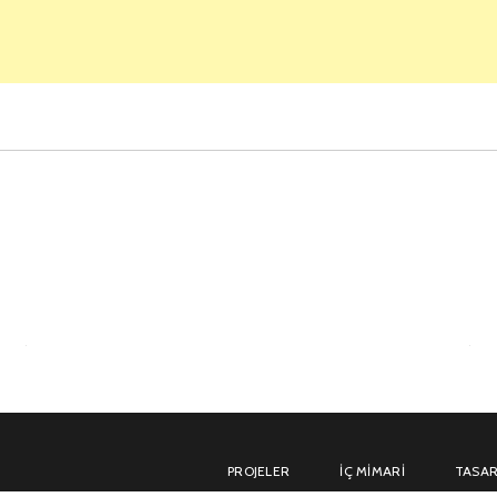
PROJELER
İÇ MIMARI
TASAR