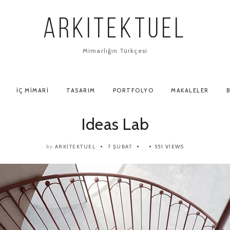
ARKITEKTUEL
Mimarlığın Türkçesi
İÇ MIMARI
TASARIM
PORTFOLYO
MAKALELER
B
Ideas Lab
ARKITEKTUEL
7 ŞUBAT
551 VIEWS
by