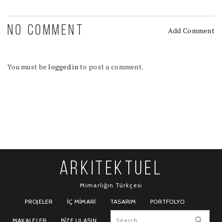
NO COMMENT
Add Comment
You must be
logged in
to post a comment.
ARKITEKTUEL
Mimarlığın Türkçesi
PROJELER
İÇ MIMARI
TASARIM
PORTFOLYO
MAKALELER
BIZE ULAŞIN