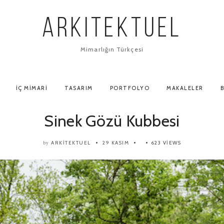
ARKITEKTUEL
Mimarlığın Türkçesi
İÇ MIMARI
TASARIM
PORTFOLYO
MAKALELER
B
Sinek Gözü Kubbesi
ARKITEKTUEL
29 KASIM
623 VIEWS
by