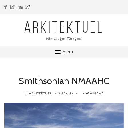
ARKITEKTUEL
Mimarlığın Türkçesi
MENU
Smithsonian NMAAHC
ARKITEKTUEL
3 ARALIK
624 VIEWS
by