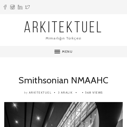
ARKITEKTUEL
Mimarlığın Türkçesi
MENU
Smithsonian NMAAHC
ARKITEKTUEL
3 ARALIK
568 VIEWS
by