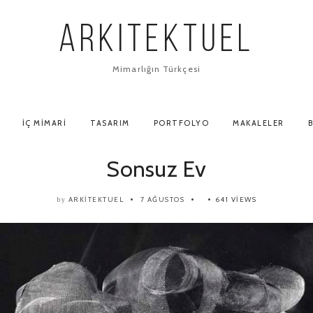
ARKITEKTUEL
Mimarlığın Türkçesi
İÇ MIMARI
TASARIM
PORTFOLYO
MAKALELER
B
Sonsuz Ev
ARKITEKTUEL
7 AĞUSTOS
641 VIEWS
by