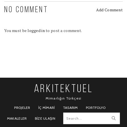
NO COMMENT
Add Comment
You must be
logged in
to post a comment.
ARKITEKTUEL
Mimarlığın Türkçesi
PROJELER
İÇ MIMARI
TASARIM
PORTFOLYO
MAKALELER
BIZE ULAŞIN