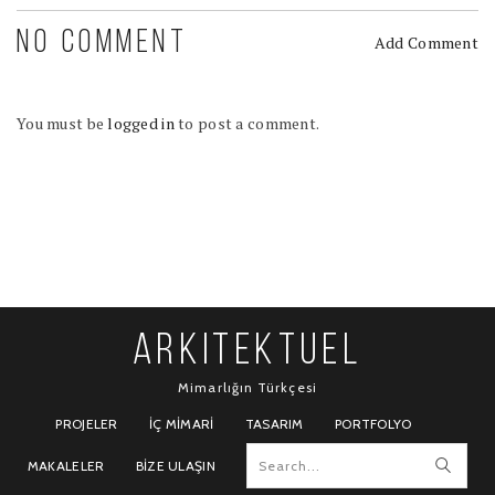
NO COMMENT
Add Comment
You must be
logged in
to post a comment.
ARKITEKTUEL
Mimarlığın Türkçesi
PROJELER
İÇ MIMARI
TASARIM
PORTFOLYO
MAKALELER
BIZE ULAŞIN