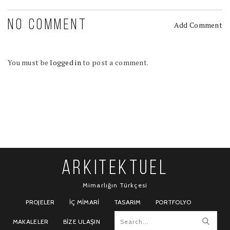
NO COMMENT
Add Comment
You must be
logged in
to post a comment.
ARKITEKTUEL
Mimarlığın Türkçesi
PROJELER
İÇ MIMARI
TASARIM
PORTFOLYO
MAKALELER
BIZE ULAŞIN