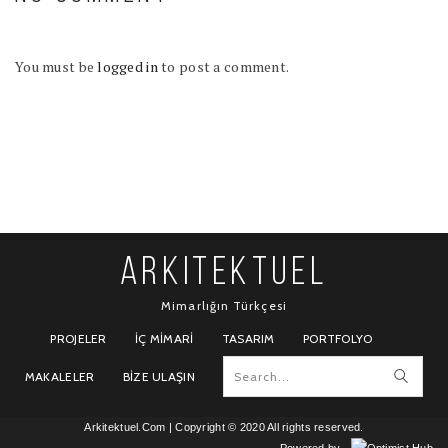
You must be
logged in
to post a comment.
ARKITEKTUEL
Mimarlığın Türkçesi
PROJELER
İÇ MIMARI
TASARIM
PORTFOLYO
MAKALELER
BIZE ULAŞIN
Arkitektuel.Com
| Copyright © 2020 All rights reserved.