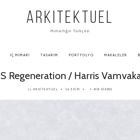
ARKITEKTUEL
Mimarlığın Türkçesi
İÇ MIMARI
TASARIM
PORTFOLYO
MAKALELER
B
S Regeneration / Harris Vamvak
ARKITEKTUEL
26 EKIM
418 VIEWS
by