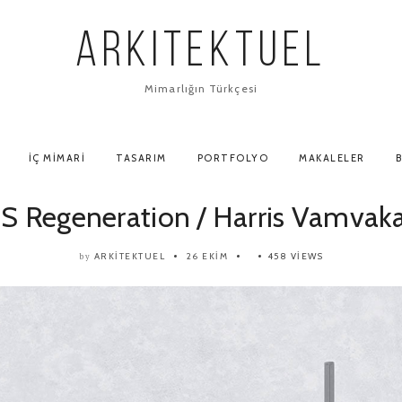
ARKITEKTUEL
Mimarlığın Türkçesi
İÇ MIMARI
TASARIM
PORTFOLYO
MAKALELER
B
S Regeneration / Harris Vamvak
ARKITEKTUEL
26 EKIM
458 VIEWS
by