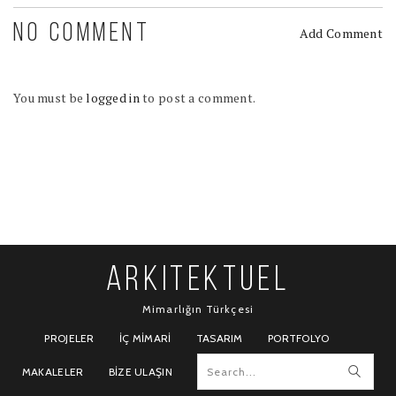
NO COMMENT
Add Comment
You must be
logged in
to post a comment.
ARKITEKTUEL
Mimarlığın Türkçesi
PROJELER
İÇ MIMARI
TASARIM
PORTFOLYO
MAKALELER
BIZE ULAŞIN