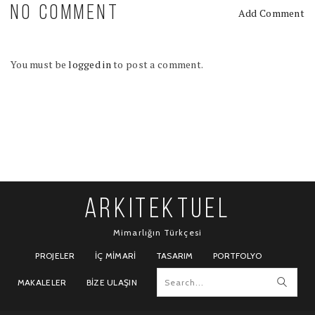
NO COMMENT
Add Comment
You must be
logged in
to post a comment.
ARKITEKTUEL
Mimarlığın Türkçesi
PROJELER
İÇ MIMARI
TASARIM
PORTFOLYO
MAKALELER
BIZE ULAŞIN