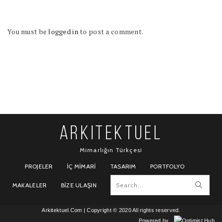
You must be
logged in
to post a comment.
ARKITEKTUEL
Mimarlığın Türkçesi
PROJELER
İÇ MIMARI
TASARIM
PORTFOLYO
MAKALELER
BIZE ULAŞIN
Arkitektuel.Com
| Copyright © 2020 All rights reserved.
Powered by