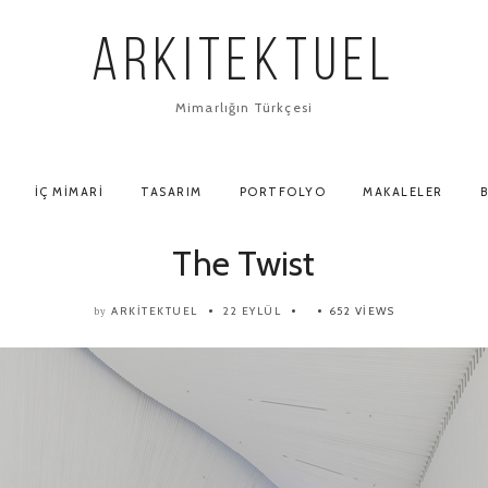
ARKITEKTUEL
Mimarlığın Türkçesi
İÇ MIMARI
TASARIM
PORTFOLYO
MAKALELER
B
The Twist
ARKITEKTUEL
22 EYLÜL
652 VIEWS
by