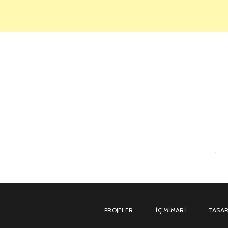
PROJELER
İÇ MIMARI
TASAR