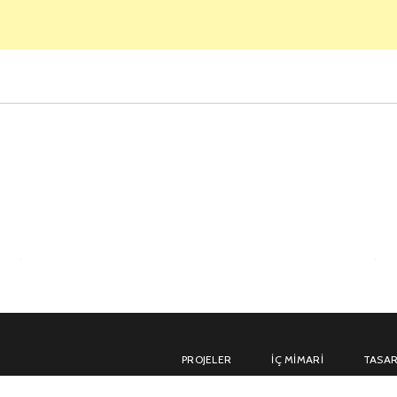
PROJELER
İÇ MIMARI
TASAR