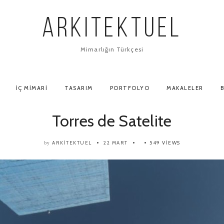
ARKITEKTUEL
Mimarlığın Türkçesi
İÇ MIMARI
TASARIM
PORTFOLYO
MAKALELER
B
Torres de Satelite
ARKITEKTUEL
22 MART
549 VIEWS
by