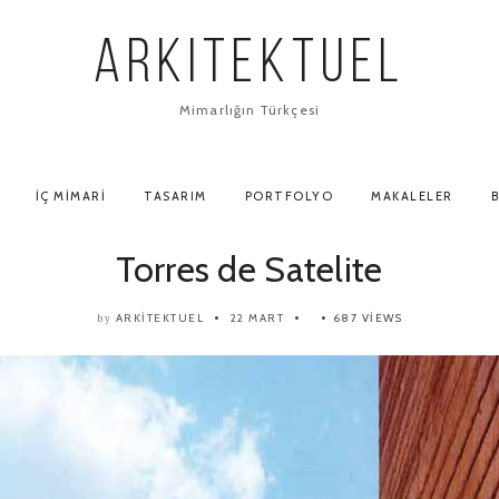
ARKITEKTUEL
Mimarlığın Türkçesi
İÇ MIMARI
TASARIM
PORTFOLYO
MAKALELER
B
Torres de Satelite
ARKITEKTUEL
22 MART
687 VIEWS
by