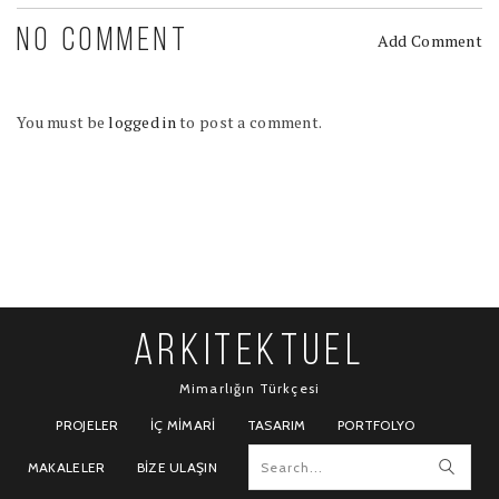
NO COMMENT
Add Comment
You must be
logged in
to post a comment.
ARKITEKTUEL
Mimarlığın Türkçesi
PROJELER
İÇ MIMARI
TASARIM
PORTFOLYO
MAKALELER
BIZE ULAŞIN