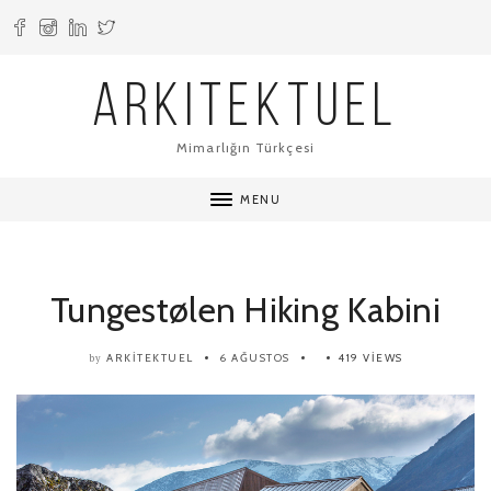
ARKITEKTUEL
Mimarlığın Türkçesi
MENU
Tungestølen Hiking Kabini
ARKITEKTUEL
6 AĞUSTOS
419 VIEWS
by