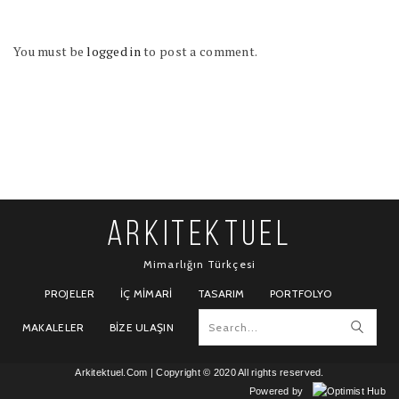
You must be
logged in
to post a comment.
ARKITEKTUEL
Mimarlığın Türkçesi
PROJELER
İÇ MIMARI
TASARIM
PORTFOLYO
MAKALELER
BIZE ULAŞIN
Arkitektuel.Com
| Copyright © 2020 All rights reserved.
Powered by