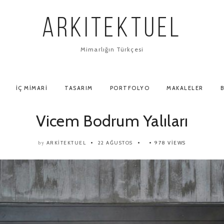
ARKITEKTUEL
Mimarlığın Türkçesi
İÇ MIMARI
TASARIM
PORTFOLYO
MAKALELER
B
Vicem Bodrum Yalıları
ARKITEKTUEL
22 AĞUSTOS
978 VIEWS
by