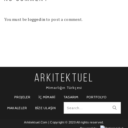
You must be
logged in
to post a comment.
ARKITEKTUEL
Mimarlığın Türkçesi
PROJELER
İÇ MIMARI
TASARIM
PORTFOLYO
MAKALELER
BIZE ULAŞIN
Arkitektuel.Com
| Copyright © 2020 All rights reserved.