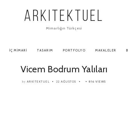
ARKITEKTUEL
Mimarlığın Türkçesi
İÇ MIMARI
TASARIM
PORTFOLYO
MAKALELER
B
Vicem Bodrum Yalıları
ARKITEKTUEL
22 AĞUSTOS
816 VIEWS
by