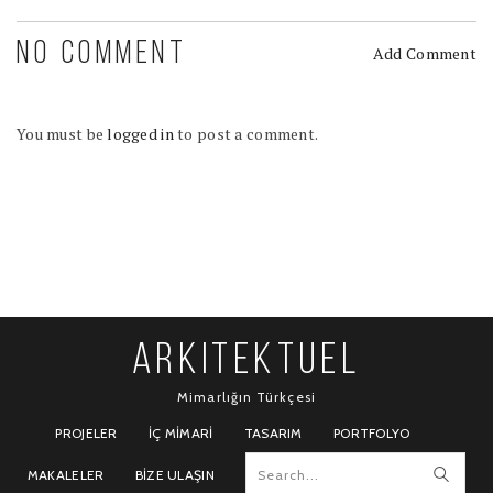
NO COMMENT
Add Comment
You must be
logged in
to post a comment.
ARKITEKTUEL
Mimarlığın Türkçesi
PROJELER
İÇ MIMARI
TASARIM
PORTFOLYO
MAKALELER
BIZE ULAŞIN