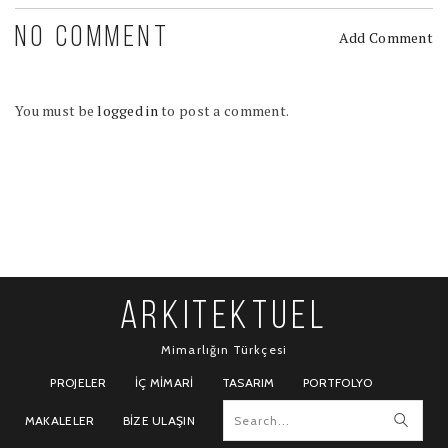
NO COMMENT
Add Comment
You must be
logged in
to post a comment.
ARKITEKTUEL
Mimarlığın Türkçesi
PROJELER
İÇ MIMARI
TASARIM
PORTFOLYO
MAKALELER
BIZE ULAŞIN