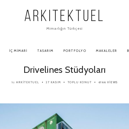
ARKITEKTUEL
Mimarlığın Türkçesi
İÇ MIMARI
TASARIM
PORTFOLYO
MAKALELER
B
Drivelines Stüdyoları
ARKITEKTUEL
27 KASIM
TOPLU KONUT
6166 VIEWS
by