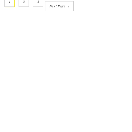
1
2
3
Next Page →