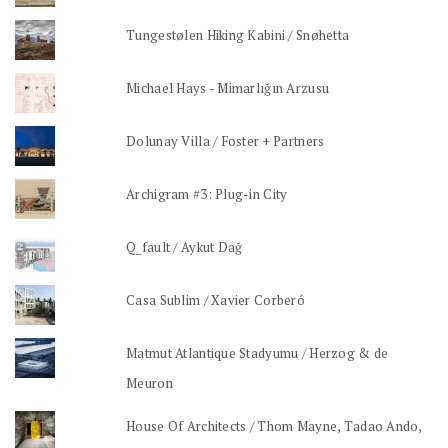
Tungestølen Hiking Kabini / Snøhetta
Michael Hays - Mimarlığın Arzusu
Dolunay Villa / Foster + Partners
Archigram #3: Plug-in City
Q_fault / Aykut Dağ
Casa Sublim / Xavier Corberó
Matmut Atlantique Stadyumu / Herzog & de
Meuron
House Of Architects / Thom Mayne, Tadao Ando,