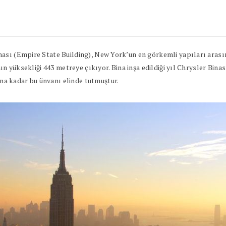
sı (Empire State Building), New York’un en görkemli yapıları arasınd
nın yüksekliği 443 metreye çıkıyor. Bina inşa edildiği yıl Chrysler Bi
a kadar bu ünvanı elinde tutmuştur.