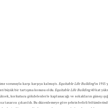
üme sorunuyla karşı karşıya kalmıştı.
Equitable Life Building
’in 1915
leri büyük bir tartışma konusu oldu.
Equitable Life Building
40 kat yük
üksek, korkutucu gökdelenlerle kaplanacağı ve sokakların güneş ışı
asa tasarısı çıkarıldı. Bu düzenlemeye göre şehrin belirli bölümlerin