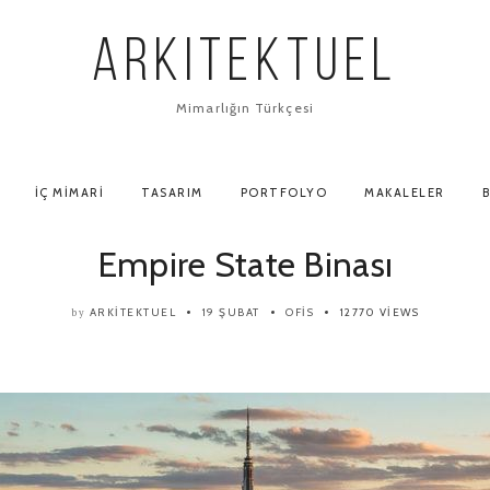
ARKITEKTUEL
Mimarlığın Türkçesi
İÇ MIMARI
TASARIM
PORTFOLYO
MAKALELER
B
Empire State Binası
ARKITEKTUEL
19 ŞUBAT
OFIS
12770 VIEWS
by