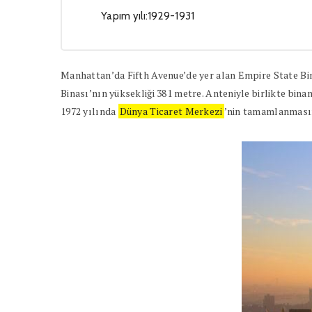
Yapım yılı:1929-1931
Manhattan’da Fifth Avenue’de yer alan Empire State Bina
Binası’nın yüksekliği 381 metre. Anteniyle birlikte bina
1972 yılında
Dünya Ticaret Merkezi
’nin tamamlanmasın