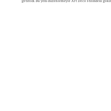
getirildi. Bu yeni düzenlemeyle Art Deco stilindeki gö